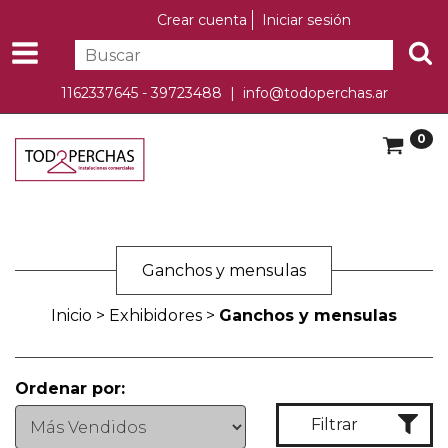
Crear cuenta
Iniciar sesión
1162337645 - 39723488 |
info@todoperchas.ar
0
Ganchos y mensulas
Inicio
>
Exhibidores
>
Ganchos y mensulas
Ordenar por:
Filtrar