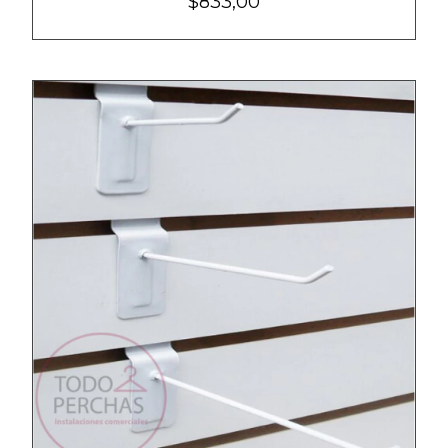
$833,00