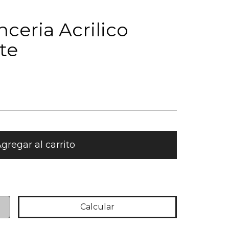
ceria Acrilico
te
Cambiar CP
Calcular